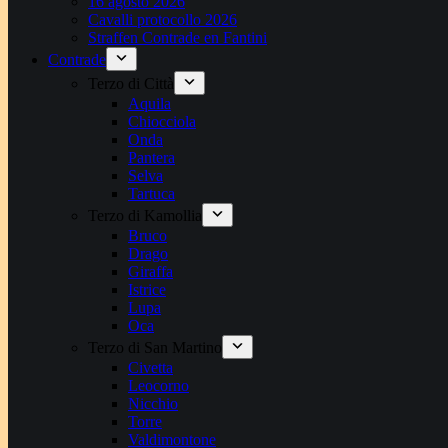
16 agosto 2026
Cavalli protocollo 2026
Straffen Contrade en Fantini
Contrade
Terzo di Città
Aquila
Chiocciola
Onda
Pantera
Selva
Tartuca
Terzo di Kamollia
Bruco
Drago
Giraffa
Istrice
Lupa
Oca
Terzo di San Martino
Civetta
Leocorno
Nicchio
Torre
Valdimontone