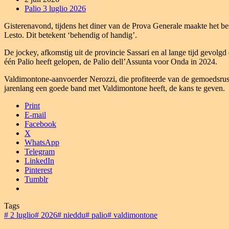
Palio 3 luglio 2026
Gisterenavond, tijdens het diner van de Prova Generale maakte het b
Lesto. Dit betekent ‘behendig of handig’.
De jockey, afkomstig uit de provincie Sassari en al lange tijd gevolg
één Palio heeft gelopen, de Palio dell’Assunta voor Onda in 2024.
Valdimontone-aanvoerder Nerozzi, die profiteerde van de gemoedsrust 
jarenlang een goede band met Valdimontone heeft, de kans te geven.
Print
E-mail
Facebook
X
WhatsApp
Telegram
LinkedIn
Pinterest
Tumblr
Tags
#
2 luglio
#
2026
#
nieddu
#
palio
#
valdimontone