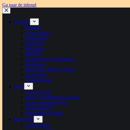
Ga naar de inhoud
De Palio
Bufalata
Corteo Storico
Drappellone
Estrazioni
Masgalano
Mossieri
Oorsprong en geschiedenis
Reglement
Siena en de Palio in de pers
Uurschema
Woordenschat
Siena
Culinair Siena
Siena : Geschiedenis en kunst
Siena : toeristische gids
Strade Bianche
Interessante websites
Palio 2026
2 luglio 2026