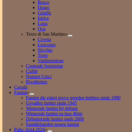
Bruco
Drago
Giraffa
Istrice
Lupa
Oca
Terzo di San Martino
Civetta
Leocorno
Nicchio
Torre
Valdimontone
Contrade Soppresse
Cuffie
Numeri Unici
Rivaliteiten
Cavalli
Fantini
Fantini die enkel prova gereden hebben sinds 1980
Gevallen fantini sinds 1945
Winnende fantini bij debuut
Winnende fantini na hun 40ste
Debuterende fantini sinds 2000
Familiebanden tussen fantini
Palio 1644-2026