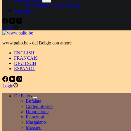
De analyses van Jan Gilliams
Over ons
Login
www.palio.be - dal Belgio con amore
ENGLISH
FRANCAIS
DEUTSCH
ESPANOL
Login
De Palio
Bufalata
Corteo Storico
Drappellone
Estrazioni
Masgalano
Mossieri