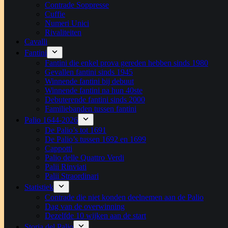
Contrade Soppresse
Cuffie
Numeri Unici
Rivaliteiten
Cavalli
Fantini
Fantini die enkel prova gereden hebben sinds 1980
Gevallen fantini sinds 1945
Winnende fantini bij debuut
Winnende fantini na hun 40ste
Debuterende fantini sinds 2000
Familiebanden tussen fantini
Palio 1644-2026
De Palio’s tot 1691
De Palio’s tussen 1692 en 1699
Cappotti
Palio delle Quattro Verdi
Palii Rinviati
Palii Straordinari
Statistiek
Contrade die niet konden deelnemen aan de Palio
Dag van de overwinning
Dezelfde 10 wijken aan de start
Storia del Palio