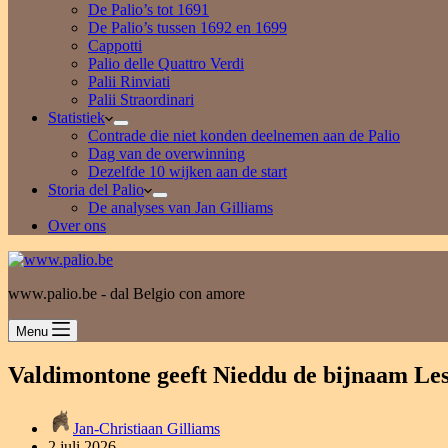
De Palio’s tot 1691
De Palio’s tussen 1692 en 1699
Cappotti
Palio delle Quattro Verdi
Palii Rinviati
Palii Straordinari
Statistiek
Contrade die niet konden deelnemen aan de Palio
Dag van de overwinning
Dezelfde 10 wijken aan de start
Storia del Palio
De analyses van Jan Gilliams
Over ons
www.palio.be - dal Belgio con amore
Menu
Valdimontone geeft Nieddu de bijnaam Les
Jan-Christiaan Gilliams
2 juli 2026