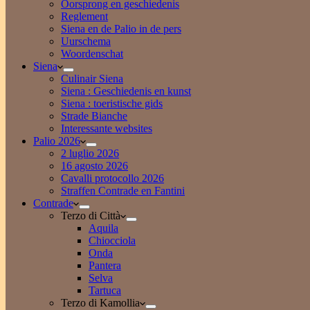
Oorsprong en geschiedenis
Reglement
Siena en de Palio in de pers
Uurschema
Woordenschat
Siena
Culinair Siena
Siena : Geschiedenis en kunst
Siena : toeristische gids
Strade Bianche
Interessante websites
Palio 2026
2 luglio 2026
16 agosto 2026
Cavalli protocollo 2026
Straffen Contrade en Fantini
Contrade
Terzo di Città
Aquila
Chiocciola
Onda
Pantera
Selva
Tartuca
Terzo di Kamollia