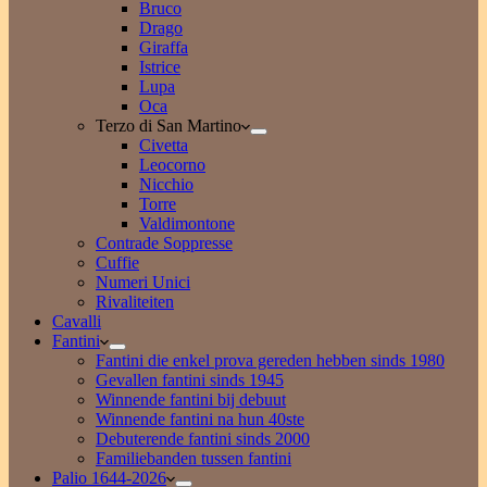
Bruco
Drago
Giraffa
Istrice
Lupa
Oca
Terzo di San Martino
Civetta
Leocorno
Nicchio
Torre
Valdimontone
Contrade Soppresse
Cuffie
Numeri Unici
Rivaliteiten
Cavalli
Fantini
Fantini die enkel prova gereden hebben sinds 1980
Gevallen fantini sinds 1945
Winnende fantini bij debuut
Winnende fantini na hun 40ste
Debuterende fantini sinds 2000
Familiebanden tussen fantini
Palio 1644-2026