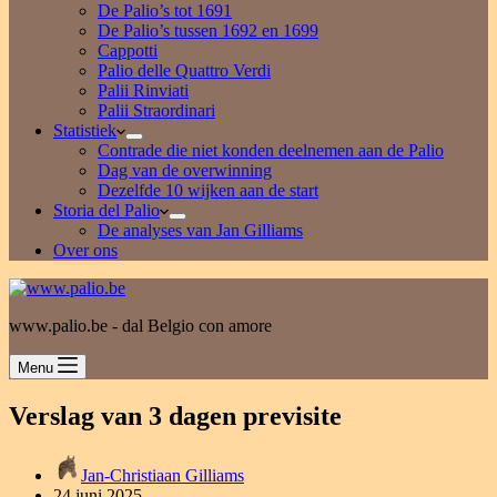
De Palio’s tot 1691
De Palio’s tussen 1692 en 1699
Cappotti
Palio delle Quattro Verdi
Palii Rinviati
Palii Straordinari
Statistiek
Contrade die niet konden deelnemen aan de Palio
Dag van de overwinning
Dezelfde 10 wijken aan de start
Storia del Palio
De analyses van Jan Gilliams
Over ons
www.palio.be - dal Belgio con amore
Menu
Verslag van 3 dagen previsite
Jan-Christiaan Gilliams
24 juni 2025