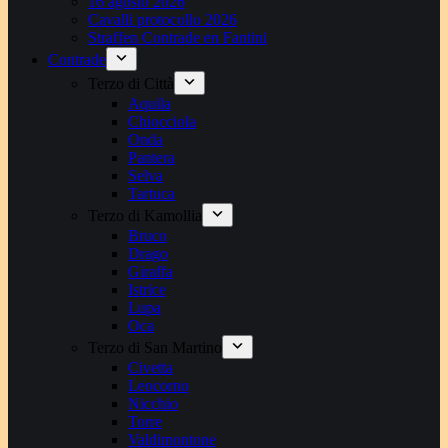
16 agosto 2026
Cavalli protocollo 2026
Straffen Contrade en Fantini
Contrade
Terzo di Città
Aquila
Chiocciola
Onda
Pantera
Selva
Tartuca
Terzo di Kamollia
Bruco
Drago
Giraffa
Istrice
Lupa
Oca
Terzo di San Martino
Civetta
Leocorno
Nicchio
Torre
Valdimontone