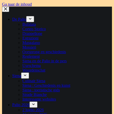
Ga naar de inhoud
De Palio
Bufalata
Corteo Storico
Drappellone
Estrazioni
Masgalano
Mossieri
Oorsprong en geschiedenis
Reglement
Siena en de Palio in de pers
Uurschema
Woordenschat
Siena
Culinair Siena
Siena : Geschiedenis en kunst
Siena : toeristische gids
Strade Bianche
Interessante websites
Palio 2026
2 luglio 2026