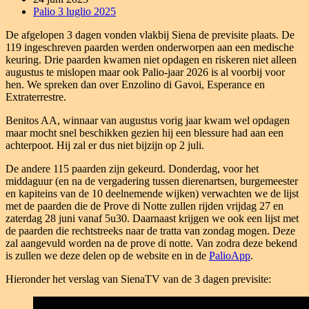
Palio 3 luglio 2025
De afgelopen 3 dagen vonden vlakbij Siena de previsite plaats. De
119 ingeschreven paarden werden onderworpen aan een medische
keuring. Drie paarden kwamen niet opdagen en riskeren niet alleen
augustus te mislopen maar ook Palio-jaar 2026 is al voorbij voor
hen. We spreken dan over Enzolino di Gavoi, Esperance en
Extraterrestre.
Benitos AA, winnaar van augustus vorig jaar kwam wel opdagen
maar mocht snel beschikken gezien hij een blessure had aan een
achterpoot. Hij zal er dus niet bijzijn op 2 juli.
De andere 115 paarden zijn gekeurd. Donderdag, voor het
middaguur (en na de vergadering tussen dierenartsen, burgemeester
en kapiteins van de 10 deelnemende wijken) verwachten we de lijst
met de paarden die de Prove di Notte zullen rijden vrijdag 27 en
zaterdag 28 juni vanaf 5u30. Daarnaast krijgen we ook een lijst met
de paarden die rechtstreeks naar de tratta van zondag mogen. Deze
zal aangevuld worden na de prove di notte. Van zodra deze bekend
is zullen we deze delen op de website en in de
PalioApp
.
Hieronder het verslag van SienaTV van de 3 dagen previsite: