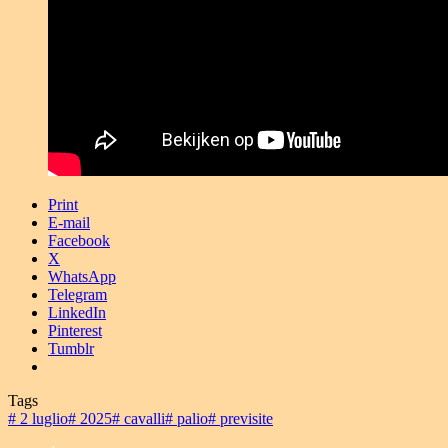
Print
E-mail
Facebook
X
WhatsApp
Telegram
LinkedIn
Pinterest
Tumblr
Tags
#
2 luglio
#
2025
#
cavalli
#
palio
#
previsite