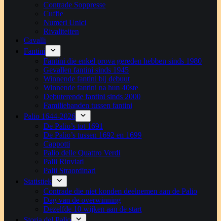
Contrade Soppresse
Cuffie
Numeri Unici
Rivaliteiten
Cavalli
Fantini
Fantini die enkel prova gereden hebben sinds 1980
Gevallen fantini sinds 1945
Winnende fantini bij debuut
Winnende fantini na hun 40ste
Debuterende fantini sinds 2000
Familiebanden tussen fantini
Palio 1644-2026
De Palio’s tot 1691
De Palio’s tussen 1692 en 1699
Cappotti
Palio delle Quattro Verdi
Palii Rinviati
Palii Straordinari
Statistiek
Contrade die niet konden deelnemen aan de Palio
Dag van de overwinning
Dezelfde 10 wijken aan de start
Storia del Palio