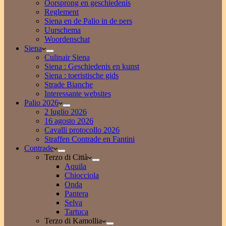
Oorsprong en geschiedenis
Reglement
Siena en de Palio in de pers
Uurschema
Woordenschat
Siena
Culinair Siena
Siena : Geschiedenis en kunst
Siena : toeristische gids
Strade Bianche
Interessante websites
Palio 2026
2 luglio 2026
16 agosto 2026
Cavalli protocollo 2026
Straffen Contrade en Fantini
Contrade
Terzo di Città
Aquila
Chiocciola
Onda
Pantera
Selva
Tartuca
Terzo di Kamollia