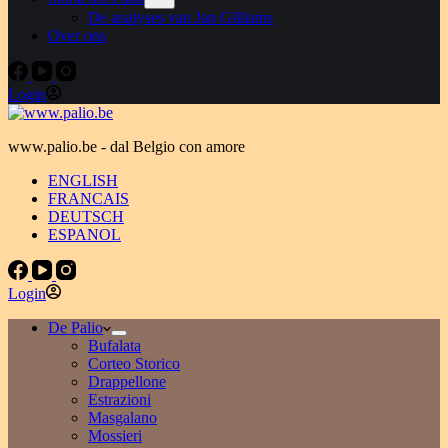
De analyses van Jan Gilliams
Over ons
Login
www.palio.be - dal Belgio con amore
ENGLISH
FRANCAIS
DEUTSCH
ESPANOL
Login
De Palio
Bufalata
Corteo Storico
Drappellone
Estrazioni
Masgalano
Mossieri